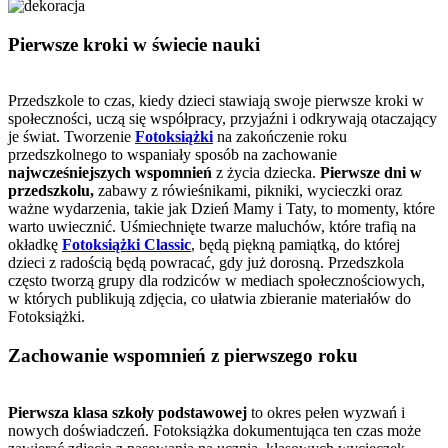
Pierwsze kroki w świecie nauki
Przedszkole to czas, kiedy dzieci stawiają swoje pierwsze kroki w
społeczności, uczą się współpracy, przyjaźni i odkrywają otaczający
je świat. Tworzenie
Fotoksiążki
na zakończenie roku
przedszkolnego to wspaniały sposób na zachowanie
najwcześniejszych wspomnień
z życia dziecka.
Pierwsze dni w
przedszkolu,
zabawy z rówieśnikami, pikniki, wycieczki oraz
ważne wydarzenia, takie jak Dzień Mamy i Taty, to momenty, które
warto uwiecznić. Uśmiechnięte twarze maluchów, które trafią na
okładkę
Fotoksiążki Classic
, będą piękną pamiątką, do której
dzieci z radością będą powracać, gdy już dorosną. Przedszkola
często tworzą grupy dla rodziców w mediach społecznościowych,
w których publikują zdjęcia, co ułatwia zbieranie materiałów do
Fotoksiążki.
Zachowanie wspomnień z pierwszego roku
Pierwsza klasa szkoły podstawowej
to okres pełen wyzwań i
nowych doświadczeń. Fotoksiążka dokumentująca ten czas może