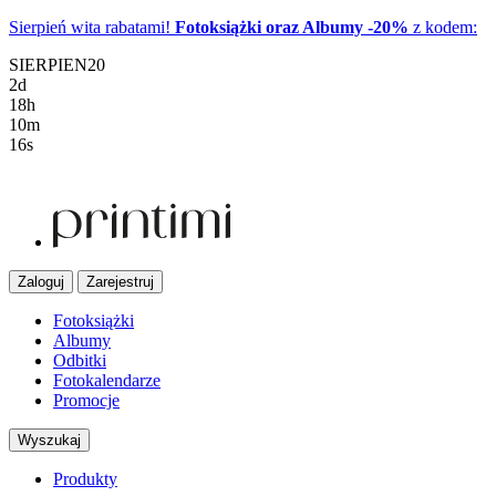
Sierpień wita rabatami!
Fotoksiążki
oraz Albumy
-20%
z kodem:
SIERPIEN20
2
d
18
h
10
m
15
s
Zaloguj
Zarejestruj
Fotoksiążki
Albumy
Odbitki
Fotokalendarze
Promocje
Wyszukaj
Produkty