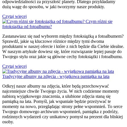
odpowiedzialności za przyszłość planety. Dlatego przykładamy
dużą wagę do sposobu, w jaki tworzymy nasze produkty.
Czytaj więcej
Czym różni się
fotoksiążka od fotoalbumu?
Zastanawiasz się nad wyborem między fotoksiążką a fotoalbumem?
Sprawdź, jakie są kluczowe różnice między tymi dwoma
produktami w naszej ofercie i które z nich będzie dla Ciebie idealne.
W naszym artykule dowiesz się, które rozwiązanie lepiej pasuje do
Twojego stylu oraz jakie są główne cechy fotoksiążki i fotoalbumu.
Czytaj więcej
Tradycyjne albumy na zdjęcia - wyjątkowa pamiątka na lata
Odkryj nasze albumy na zdjęcia, które będą przechowywać
najcenniejsze chwile Twojego życia. W nich codzienne momenty
nabiorą wyjątkowego znaczenia, a ulubione zdjęcia staną się
pamiątką na lata. Pomyśl, jak wspaniale będzie przeżywać te
momenty na nowo, przeglądając strony pełne wspomnień. To serce
Twojego domowego archiwum wspomnień, pamiątka z podróży,
rodzinnych wydarzeń czy unikatowy pomysł na prezent dla bliskiej
osoby.