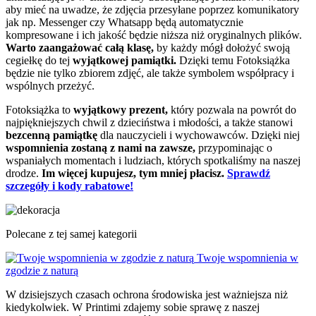
aby mieć na uwadze, że zdjęcia przesyłane poprzez komunikatory
jak np. Messenger czy Whatsapp będą automatycznie
kompresowane i ich jakość będzie niższa niż oryginalnych plików.
Warto zaangażować całą klasę,
by każdy mógł dołożyć swoją
cegiełkę do tej
wyjątkowej pamiątki.
Dzięki temu Fotoksiążka
będzie nie tylko zbiorem zdjęć, ale także symbolem współpracy i
wspólnych przeżyć.
Fotoksiążka to
wyjątkowy prezent,
który pozwala na powrót do
najpiękniejszych chwil z dzieciństwa i młodości, a także stanowi
bezcenną pamiątkę
dla nauczycieli i wychowawców. Dzięki niej
wspomnienia zostaną z nami na zawsze,
przypominając o
wspaniałych momentach i ludziach, których spotkaliśmy na naszej
drodze.
Im więcej kupujesz, tym mniej płacisz.
Sprawdź
szczegóły i kody rabatowe!
Polecane z tej samej kategorii
Twoje wspomnienia w
zgodzie z naturą
W dzisiejszych czasach ochrona środowiska jest ważniejsza niż
kiedykolwiek. W Printimi zdajemy sobie sprawę z naszej