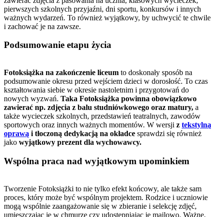
zawierać zdjęcia z pasowania na ucznia, klasowych wycieczek,
pierwszych szkolnych przyjaźni, dni sportu, konkursów i innych
ważnych wydarzeń. To również wyjątkowy, by uchwycić te chwile
i zachować je na zawsze.
Podsumowanie etapu życia
Fotoksiążka na zakończenie liceum
to doskonały sposób na
podsumowanie okresu przed wejściem dzieci w dorosłość. To czas
kształtowania siebie w okresie nastoletnim i przygotowań do
nowych wyzwań.
Taka Fotoksiążka powinna obowiązkowo
zawierać np. zdjęcia z balu studniówkowego oraz matury,
a
także wycieczek szkolnych, przedstawień teatralnych, zawodów
sportowych oraz innych ważnych momentów. W wersji
z
tekstylną
oprawą
i tłoczoną dedykacją na okładce
sprawdzi się również
jako
wyjątkowy prezent dla wychowawcy.
Wspólna praca nad wyjątkowym upominkiem
Tworzenie Fotoksiążki to nie tylko efekt końcowy, ale także sam
proces, który może być wspólnym projektem. Rodzice i uczniowie
mogą wspólnie zaangażowanie się w zbieranie i selekcję zdjęć,
umieszczając je w chmurze czy udostępniając je mailowo. Ważne,