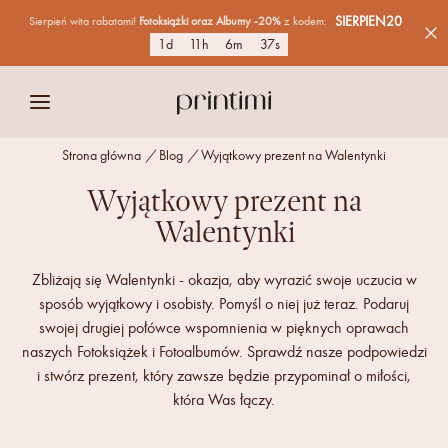
SIERPIEN20
Sierpień wita rabatami!
Fotoksiążki
oraz Albumy
-20%
z kodem:
1
d
11
h
6
m
37
s
Strona główna
/
Blog
/
Wyjątkowy prezent na Walentynki
Wyjątkowy prezent na
Walentynki
Zbliżają się Walentynki - okazja, aby wyrazić swoje uczucia w
sposób wyjątkowy i osobisty. Pomyśl o niej już teraz. Podaruj
swojej drugiej połówce wspomnienia w pięknych oprawach
naszych Fotoksiążek i Fotoalbumów. Sprawdź nasze podpowiedzi
i stwórz prezent, który zawsze będzie przypominał o miłości,
która Was łączy.