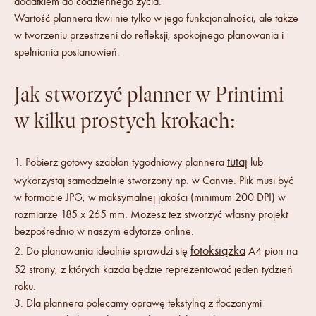
dodatkiem do codziennego życia.
Wartość plannera tkwi nie tylko w jego funkcjonalności, ale także
w tworzeniu przestrzeni do refleksji, spokojnego planowania i
spełniania postanowień.
Jak stworzyć planner w Printimi
w kilku prostych krokach:
tutaj
1. Pobierz gotowy szablon tygodniowy plannera
lub
wykorzystaj samodzielnie stworzony np. w Canvie. Plik musi być
w formacie JPG, w maksymalnej jakości (minimum 200 DPI) w
rozmiarze 185 x 265 mm. Możesz też stworzyć własny projekt
bezpośrednio w naszym edytorze online.
fotoksiążka
2. Do planowania idealnie sprawdzi się
A4 pion na
52 strony, z których każda będzie reprezentować jeden tydzień
roku.
3. Dla plannera polecamy oprawę tekstylną z tłoczonymi