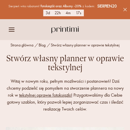
SIERPIEN20
Sierpień wita rabatami!
Fotoksiążki
oraz Albumy
-20%
z kodem:
3
d
22
h
4
m
17
s
Strona główna
/
Blog
/
Stwórz własny planner w oprawie tekstylnej
Stwórz własny planner w oprawie
tekstylnej
Witaj w nowym roku, pełnym możliwości i postanowień! Dziś
chcemy podzielić się pomysłem na stworzenie plannera na nowy
rok w
tekstylnej oprawie fotoksiążki!
Przygotowaliśmy dla Ciebie
gotowy szablon, który pozwoli lepiej zorganizować czas i śledzić
realizację Twoich celów.